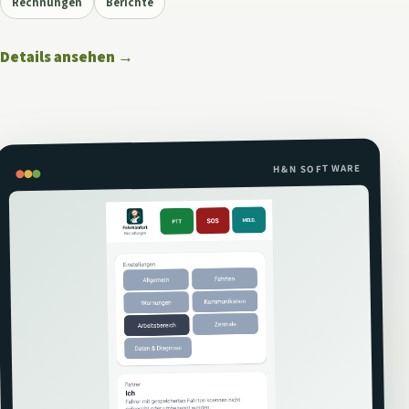
Rechnungen
Berichte
Details ansehen
→
H&N SOFTWARE