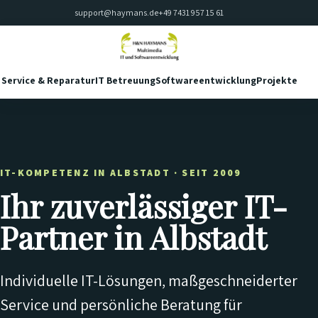
support@haymans.de
+49 7431 957 15 61
Service & Reparatur
IT Betreuung
Softwareentwicklung
Projekte
Kon
IT-KOMPETENZ IN ALBSTADT · SEIT 2009
Ihr zuverlässiger IT-
Partner in Albstadt
Individuelle IT-Lösungen, maßgeschneiderter
Service und persönliche Beratung für