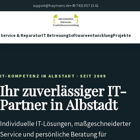
support@haymans.de
+49 7431 957 15 61
Service & Reparatur
IT Betreuung
Softwareentwicklung
Projekte
Kon
IT-KOMPETENZ IN ALBSTADT · SEIT 2009
Ihr zuverlässiger IT-
Partner in Albstadt
Individuelle IT-Lösungen, maßgeschneiderter
Service und persönliche Beratung für