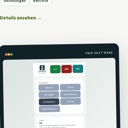
Rechnungen
Berichte
Details ansehen
→
H&N SOFTWARE